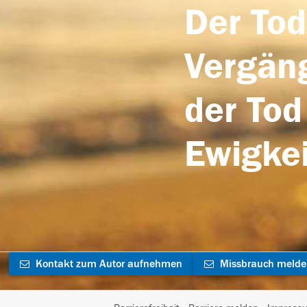
Der Tod
Vergäng
der Tod
Ewigkei
Kontakt zum Autor aufnehmen
Missbrauch meld