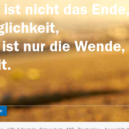
 ist nicht das Ende,
lichkeit,
 ist nur die Wende,
t.
en