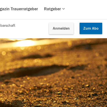
gazin Trauerratgeber
Ratgeber
barschaft
Anmelden
Zum
Abo