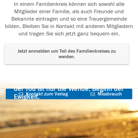
In einem Familienkreis können sich sowohl alle
Mitglieder einer Familie, als auch Freunde und
Bekannte eintragen und so eine Trauergemeinde
bilden. Bleiben Sie in Kontakt mit anderen Mitgliedern
und tragen Sie sich jetzt ganz bequem ein.
Jetzt anmelden um Teil des Familienkreises zu
werden.
Der Tod ist nicht das Ende, nicht die
Vergänglichkeit,
der Tod ist nur die Wende, Beginn der
Kontakt zum Verlag
Missbrauch
Ewigkeit.
aufnehmen
melden