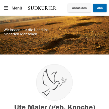
Menü
Anmelden
Abo
Wir lassen nur die Hand los,
nicht den Menschen.
Ute Maier (geb. Knoche)