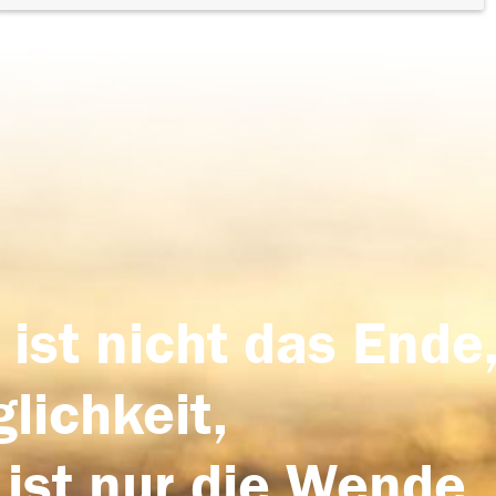
 ist nicht das Ende,
lichkeit,
 ist nur die Wende,