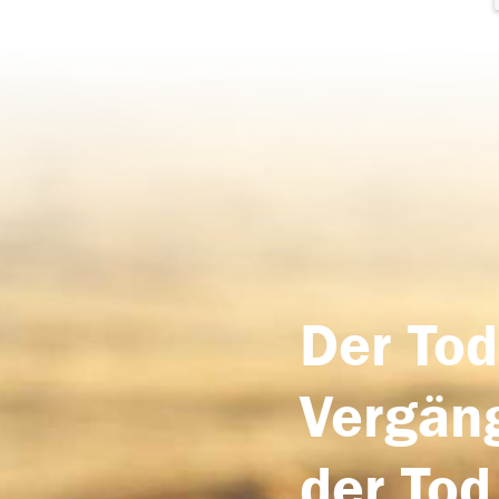
Der Tod
Vergäng
der Tod