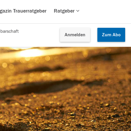
gazin Trauerratgeber
Ratgeber
barschaft
Anmelden
Zum
Abo