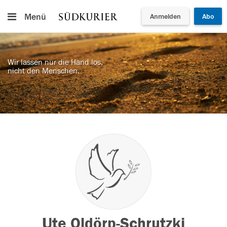
Menü
Anmelden
Abo
Wir lassen nur die Hand los,
nicht den Menschen.
Ute Oldörp-Schrutzki