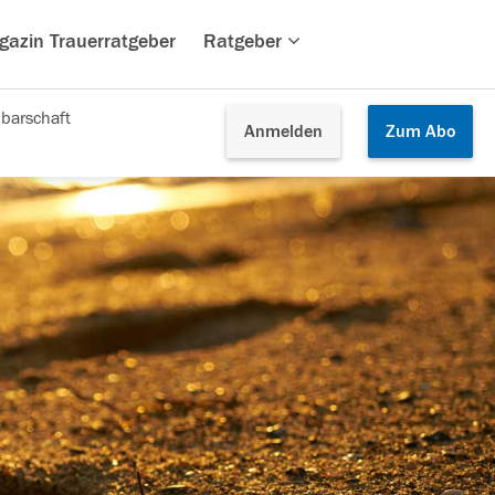
gazin Trauerratgeber
Ratgeber
barschaft
Anmelden
Zum
Abo