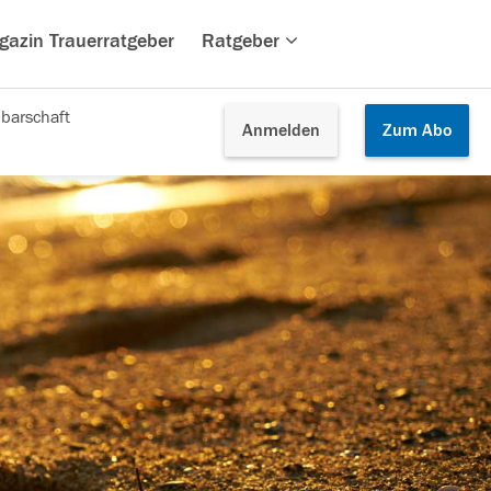
gazin Trauerratgeber
Ratgeber
barschaft
Anmelden
Zum
Abo