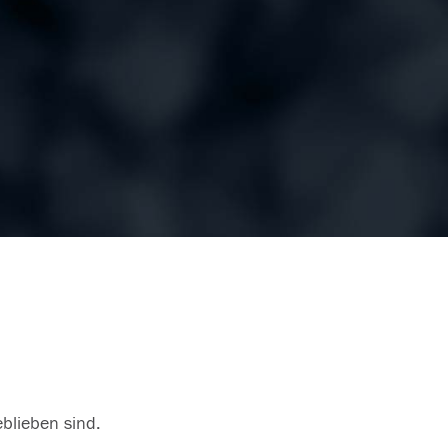
eblieben sind.