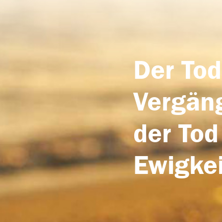
Der Tod
Vergäng
der Tod
Ewigkei