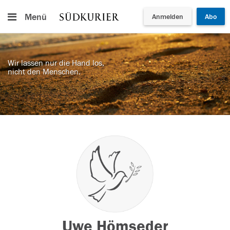
Menü
Anmelden
Abo
Wir lassen nur die Hand los,
nicht den Menschen.
Uwe Hömseder