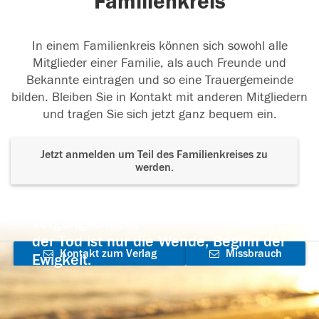
Familienkreis
In einem Familienkreis können sich sowohl alle
Mitglieder einer Familie, als auch Freunde und
Bekannte eintragen und so eine Trauergemeinde
bilden. Bleiben Sie in Kontakt mit anderen Mitgliedern
und tragen Sie sich jetzt ganz bequem ein.
Jetzt anmelden um Teil des Familienkreises zu
werden.
Der Tod ist nicht das Ende, nicht die
Vergänglichkeit,
der Tod ist nur die Wende, Beginn der
Kontakt zum Verlag
Missbrauch
Ewigkeit.
aufnehmen
melden