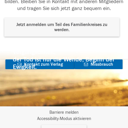
bilden. Bleiben Sie in Kontakt mit anderen Mitgliedern
und tragen Sie sich jetzt ganz bequem ein.
Jetzt anmelden um Teil des Familienkreises zu
werden.
Der Tod ist nicht das Ende, nicht die
Vergänglichkeit,
der Tod ist nur die Wende, Beginn der
Kontakt zum Verlag
Missbrauch
Ewigkeit.
aufnehmen
melden
Barriere melden
I
Accessibility-Modus aktivieren
m