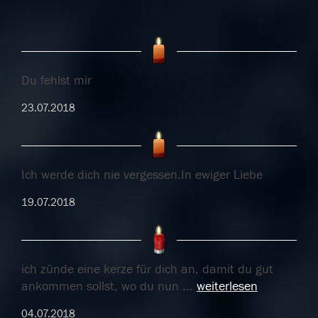
Du fehlst mir
23.07.2018
Ich werde dich nie vergessen.In ewiger Liebe
19.07.2018
ich zünde eine kerze für dich an, damit du gut
ankommen sollst, wo du nun
...
weiterlesen
04.07.2018