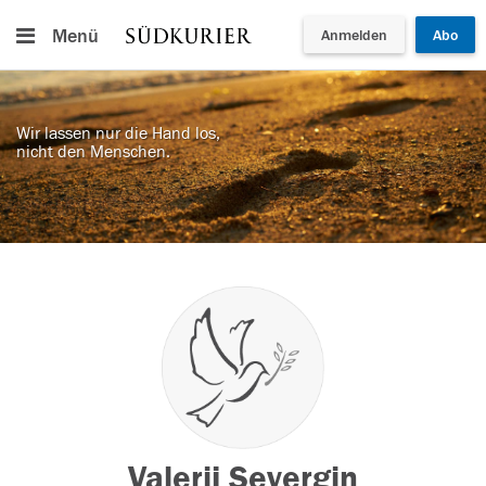
Menü
Anmelden
Abo
Wir lassen nur die Hand los,
nicht den Menschen.
Valerij Severgin