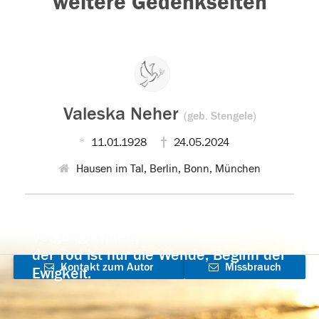
weitere Gedenkseiten
Valeska Neher
(geb. Stengele)
11.01.1928
24.05.2024
Hausen im Tal, Berlin, Bonn, München
Der Tod ist nicht das Ende, nicht die
Vergänglichkeit,
der Tod ist nur die Wende, Beginn der
Kontakt zum Autor
Missbrauch
Ewigkeit.
aufnehmen
melden