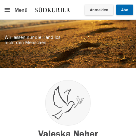
Menü
Anmelden
Abo
Wir lassen nur die Hand los,
nicht den Menschen.
Valeska Neher