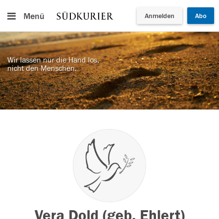
Menü
Anmelden
Abo
Wir lassen nur die Hand los,
nicht den Menschen.
Vera Dold (geb. Ehlert)