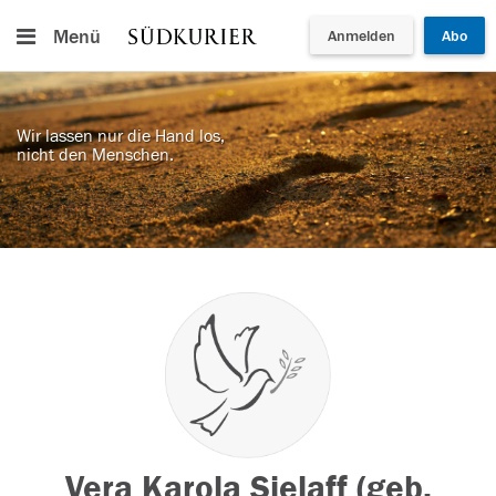
Menü
Anmelden
Abo
Wir lassen nur die Hand los,
nicht den Menschen.
Vera Karola Sielaff (geb.