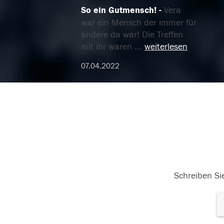
So ein Gutmensch!
Vera
war ein Mensch der immer für
andere da war! Die Treffen
mit ihr waren
...
weiterlesen
07.04.2022
Schreiben Sie