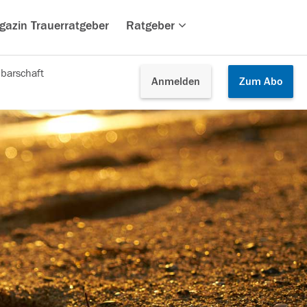
gazin Trauerratgeber
Ratgeber
barschaft
Anmelden
Zum
Abo