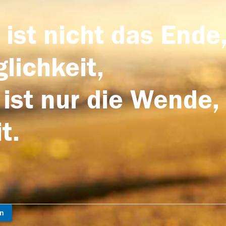
 ist nicht das Ende,
lichkeit,
 ist nur die Wende,
t.
en