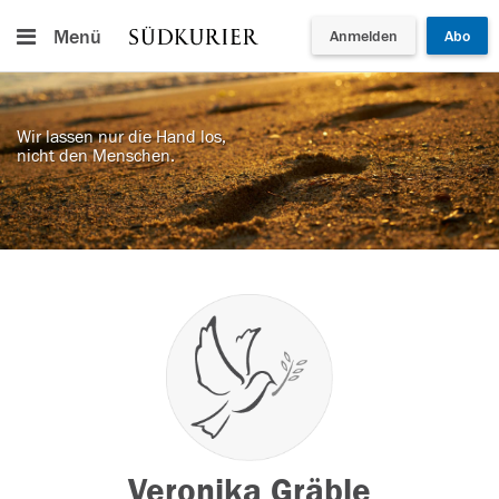
Menü
Anmelden
Abo
Wir lassen nur die Hand los,
nicht den Menschen.
Veronika Gräble