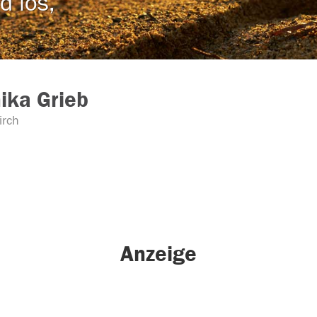
d los,
ika Grieb
rch
Anzeige