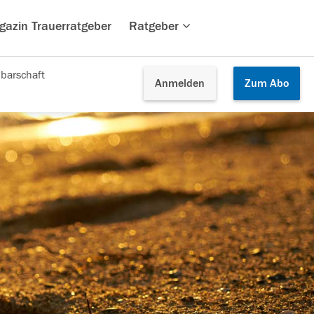
gazin Trauerratgeber
Ratgeber
barschaft
Anmelden
Zum
Abo