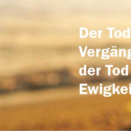
Der Tod
Vergäng
der Tod
Ewigkei