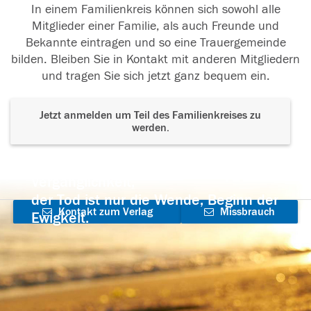
In einem Familienkreis können sich sowohl alle
Mitglieder einer Familie, als auch Freunde und
Bekannte eintragen und so eine Trauergemeinde
bilden. Bleiben Sie in Kontakt mit anderen Mitgliedern
und tragen Sie sich jetzt ganz bequem ein.
Jetzt anmelden um Teil des Familienkreises zu
werden.
Der Tod ist nicht das Ende, nicht die
Vergänglichkeit,
der Tod ist nur die Wende, Beginn der
Kontakt zum Verlag
Missbrauch
Ewigkeit.
aufnehmen
melden