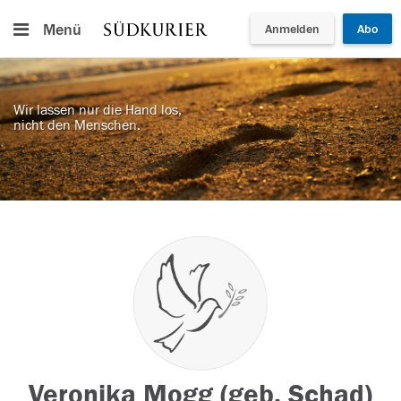
Menü
Anmelden
Abo
Wir lassen nur die Hand los,
nicht den Menschen.
Veronika Mogg (geb. Schad)