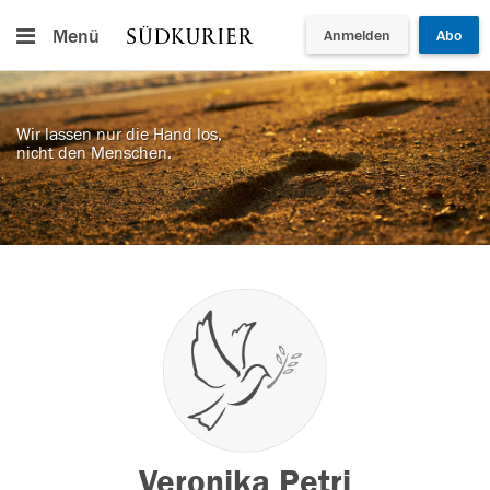
Menü
Anmelden
Abo
Wir lassen nur die Hand los,
nicht den Menschen.
Veronika Petri