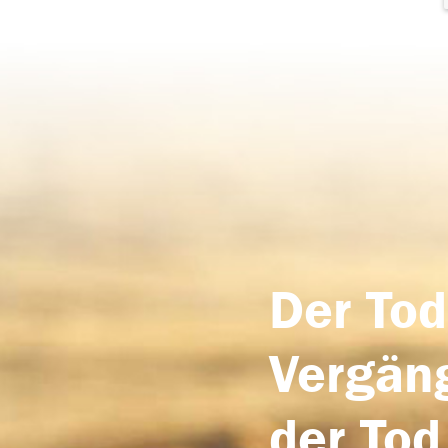
Der Tod
Vergäng
der Tod