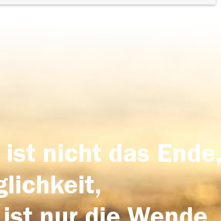
 ist nicht das Ende,
lichkeit,
 ist nur die Wende,