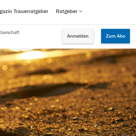
gazin Trauerratgeber
Ratgeber
barschaft
Anmelden
Zum
Abo