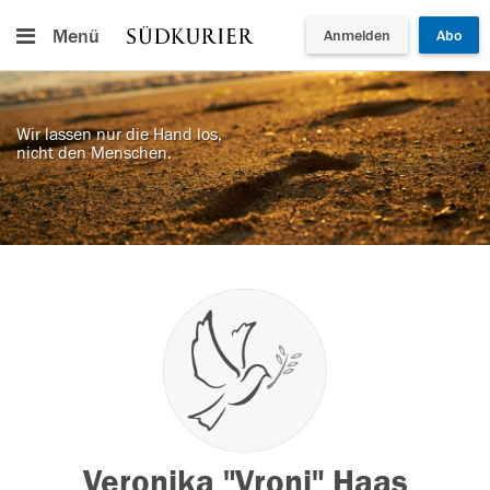
Menü
Anmelden
Abo
Wir lassen nur die Hand los,
nicht den Menschen.
Veronika "Vroni" Haas