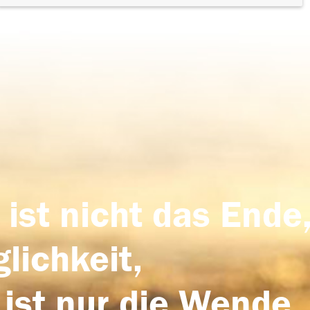
 ist nicht das Ende,
lichkeit,
 ist nur die Wende,