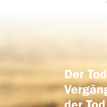
Der Tod
Vergäng
der Tod