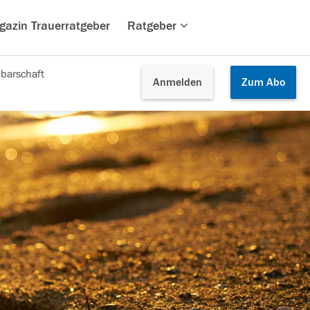
gazin Trauerratgeber
Ratgeber
barschaft
Anmelden
Zum
Abo