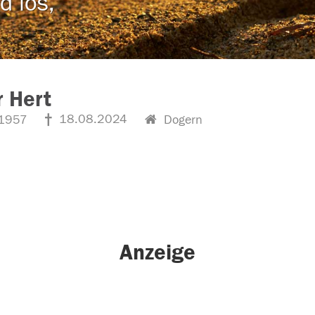
d los,
r Hert
18.08.2024
1957
Dogern
Anzeige