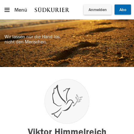
Menü
Anmelden
Abo
Wir lassen nur die Hand los,
nicht den Menschen.
Viktor Himmelreich