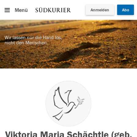
Menü
Anmelden
Abo
Wir lassen nur die Hand los,
nicht den Menschen.
Viktoria Maria Schächtle (geb.