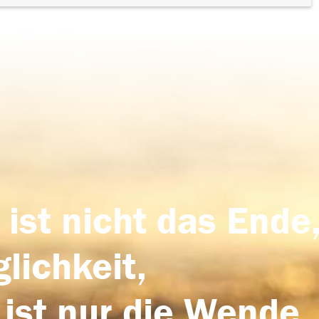
 ist nicht das Ende,
lichkeit,
 ist nur die Wende,