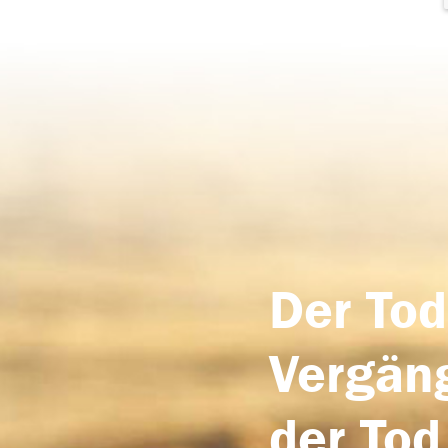
Der Tod
Vergäng
der Tod