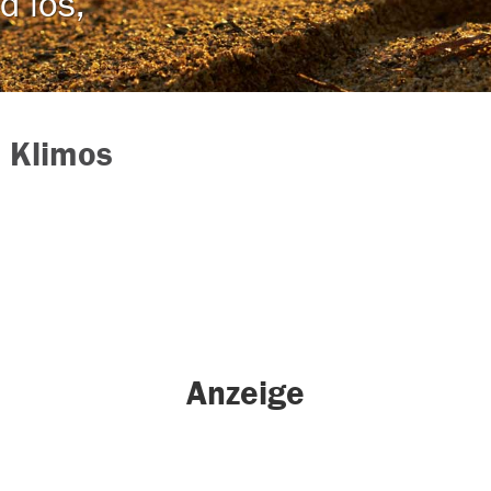
d los,
ij Klimos
Anzeige