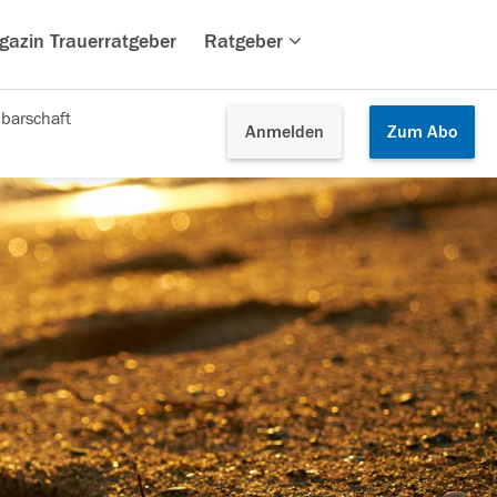
gazin Trauerratgeber
Ratgeber
barschaft
Anmelden
Zum
Abo