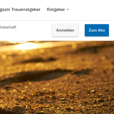
gazin Trauerratgeber
Ratgeber
barschaft
Anmelden
Zum
Abo