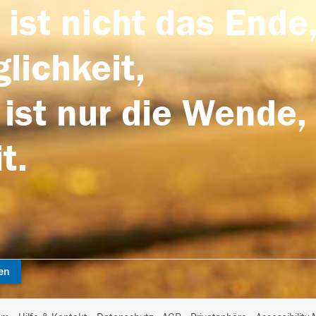
 ist nicht das Ende,
lichkeit,
 ist nur die Wende,
t.
en