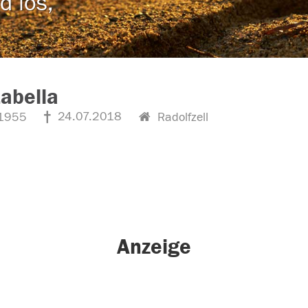
d los,
Labella
24.07.2018
1955
Radolfzell
Anzeige