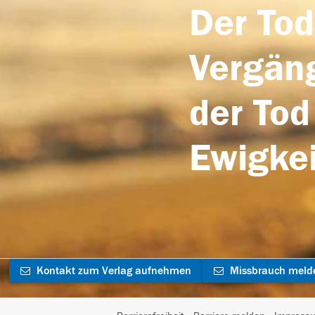
Der Tod
Vergäng
der Tod
Ewigkei
Kontakt zum Verlag aufnehmen
Missbrauch meld