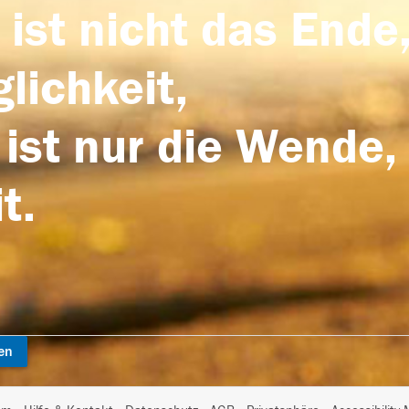
 ist nicht das Ende,
lichkeit,
 ist nur die Wende,
t.
en