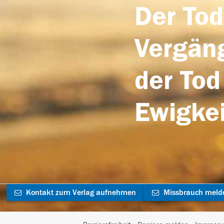
Der Tod
Vergäng
der Tod
Ewigkei
Kontakt zum Verlag aufnehmen
Missbrauch meld