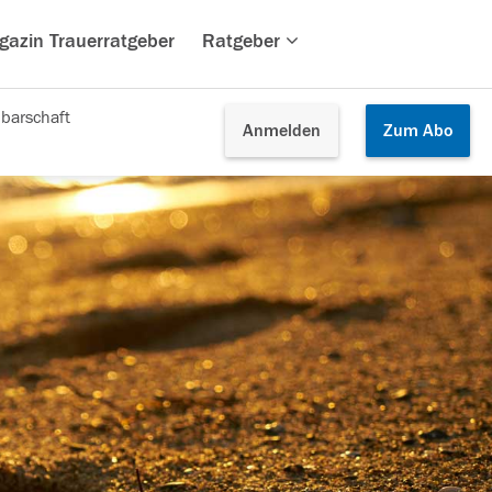
gazin Trauerratgeber
Ratgeber
barschaft
Anmelden
Zum
Abo