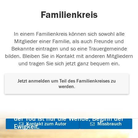
Familienkreis
In einem Familienkreis können sich sowohl alle
Mitglieder einer Familie, als auch Freunde und
Bekannte eintragen und so eine Trauergemeinde
bilden. Bleiben Sie in Kontakt mit anderen Mitgliedern
und tragen Sie sich jetzt ganz bequem ein.
Jetzt anmelden um Teil des Familienkreises zu
werden.
Der Tod ist nicht das Ende, nicht die
Vergänglichkeit,
der Tod ist nur die Wende, Beginn der
Kontakt zum Autor
Missbrauch
Ewigkeit.
aufnehmen
melden