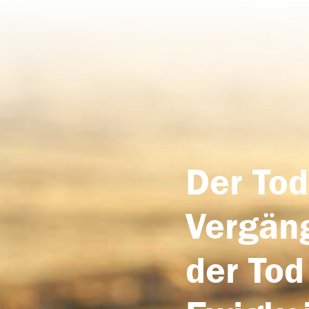
Der Tod
Vergäng
der Tod