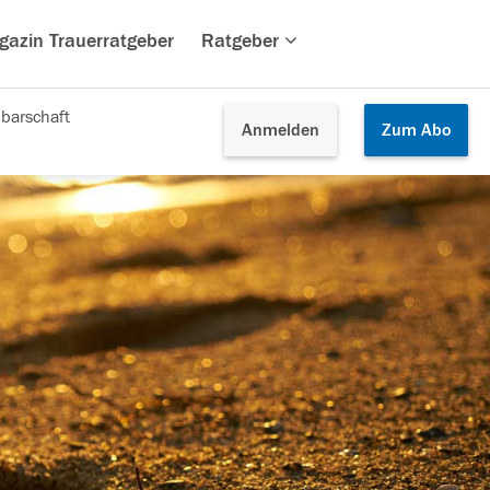
gazin Trauerratgeber
Ratgeber
barschaft
Anmelden
Zum
Abo