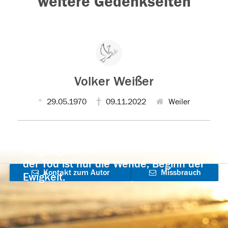
weitere Gedenkseiten
Volker Weißer
29.05.1970
09.11.2022
Weiler
Der Tod ist nicht das Ende, nicht die
Vergänglichkeit,
der Tod ist nur die Wende, Beginn der
Kontakt zum Autor
Missbrauch
Ewigkeit.
aufnehmen
melden