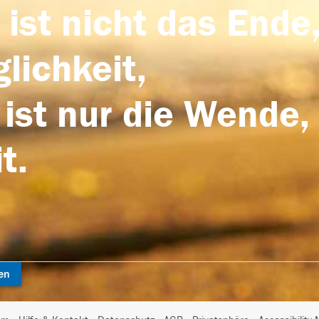
 ist nicht das Ende,
lichkeit,
 ist nur die Wende,
t.
en