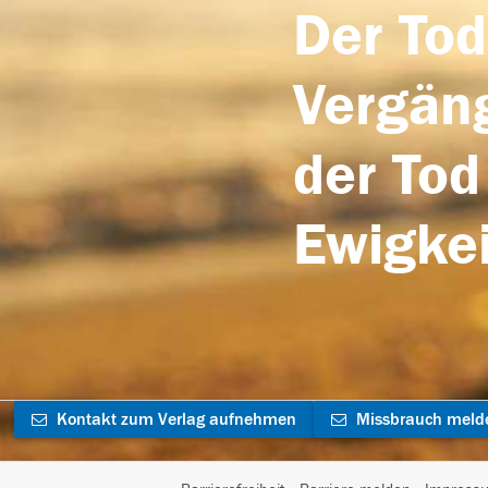
Der Tod
Vergäng
der Tod
Ewigkei
Kontakt zum Verlag aufnehmen
Missbrauch meld