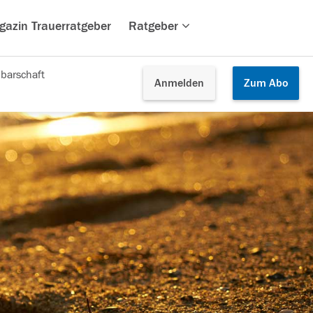
gazin Trauerratgeber
Ratgeber
barschaft
Anmelden
Zum
Abo