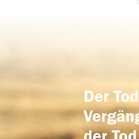
Der Tod
Vergäng
der Tod