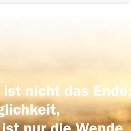
 ist nicht das Ende,
lichkeit,
 ist nur die Wende,