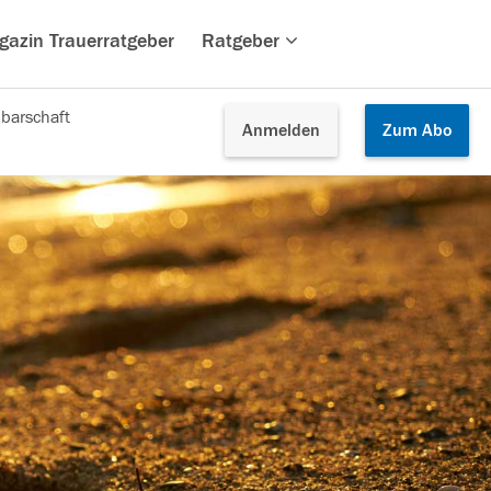
gazin Trauerratgeber
Ratgeber
barschaft
Anmelden
Zum
Abo