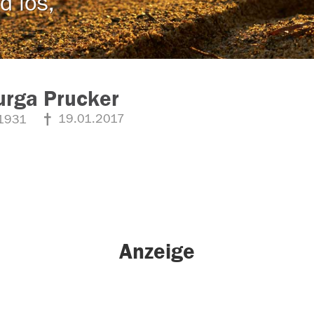
d los,
urga Prucker
19.01.2017
1931
Anzeige