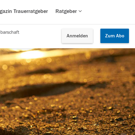
gazin Trauerratgeber
Ratgeber
barschaft
Anmelden
Zum
Abo