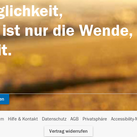
lichkeit,
 ist nur die Wende,
t.
en
I
um
Hilfe & Kontakt
Datenschutz
AGB
Privatsphäre
Accessibility
m
Vertrag widerrufen
A