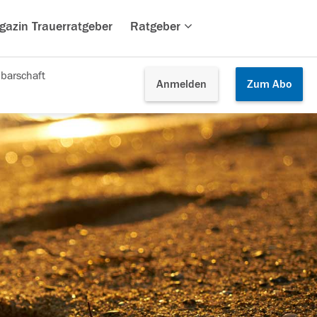
gazin Trauerratgeber
Ratgeber
barschaft
Anmelden
Zum
Abo