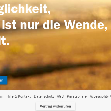
lichkeit,
 ist nur die Wende,
t.
en
I
um
Hilfe & Kontakt
Datenschutz
AGB
Privatsphäre
Accessibility
m
Vertrag widerrufen
A