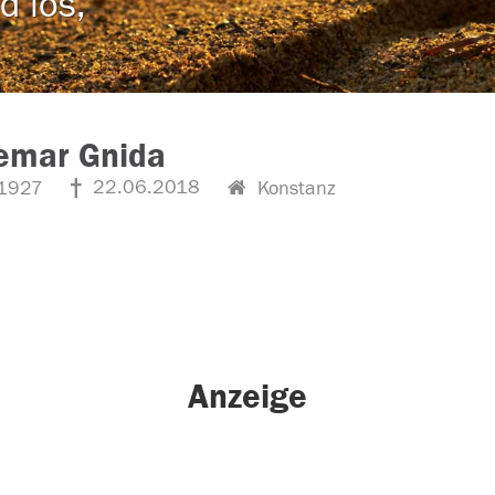
d los,
emar Gnida
22.06.2018
1927
Konstanz
Anzeige