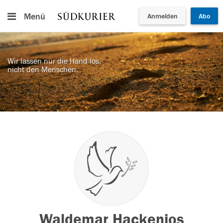
Menü
Anmelden
Abo
Wir lassen nur die Hand los,
nicht den Menschen.
Waldemar Hackenjos