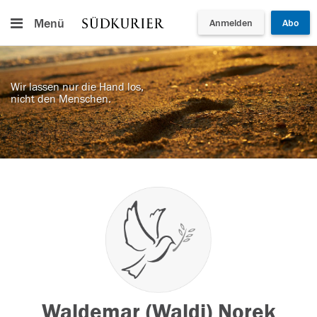
Menü
Anmelden
Abo
Wir lassen nur die Hand los,
nicht den Menschen.
Waldemar (Waldi) Norek