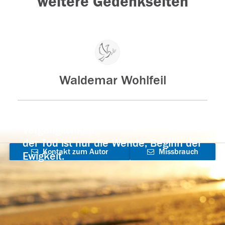
weitere Gedenkseiten
Waldemar Wohlfeil
Der Tod ist nicht das Ende, nicht die
Vergänglichkeit,
der Tod ist nur die Wende, Beginn der
Kontakt zum Autor
Missbrauch
Ewigkeit.
aufnehmen
melden