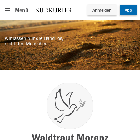
Menü
Anmelden
Abo
Wir lassen nur die Hand los,
nicht den Menschen.
Waldtraut Moranz