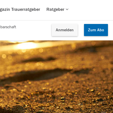
gazin Trauerratgeber
Ratgeber
barschaft
Anmelden
Zum
Abo