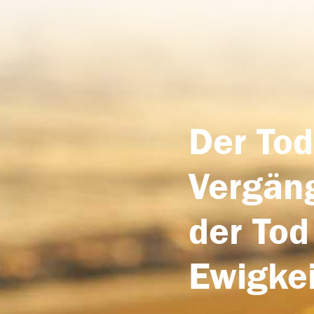
Der Tod
Vergäng
der Tod
Ewigkei