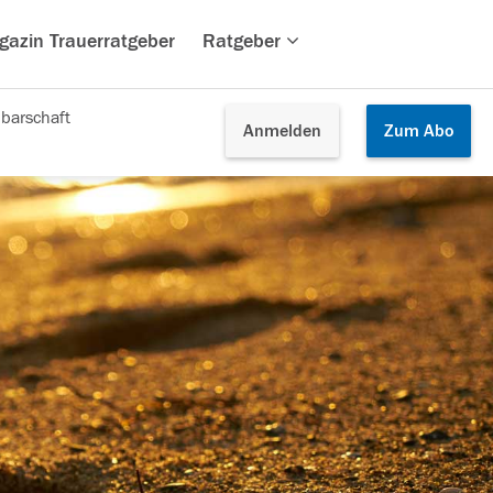
gazin Trauerratgeber
Ratgeber
barschaft
Anmelden
Zum
Abo