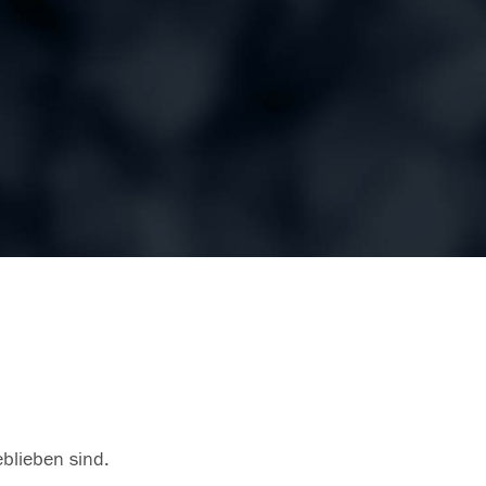
eblieben sind.