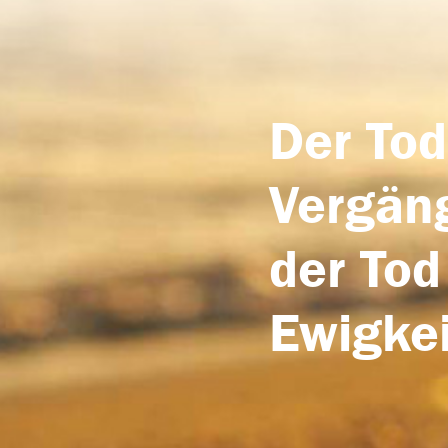
Der Tod
Vergäng
der Tod
Ewigkei