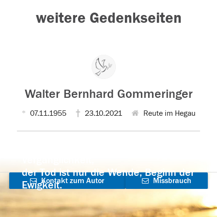
weitere Gedenkseiten
Walter Bernhard Gommeringer
07.11.1955
23.10.2021
Reute im Hegau
Der Tod ist nicht das Ende, nicht die
Vergänglichkeit,
der Tod ist nur die Wende, Beginn der
Kontakt zum Autor
Missbrauch
Ewigkeit.
aufnehmen
melden