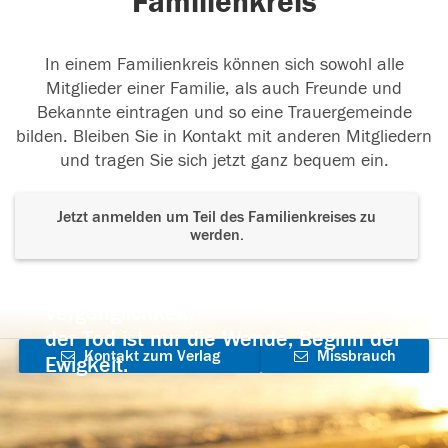
Familienkreis
In einem Familienkreis können sich sowohl alle
Mitglieder einer Familie, als auch Freunde und
Bekannte eintragen und so eine Trauergemeinde
bilden. Bleiben Sie in Kontakt mit anderen Mitgliedern
und tragen Sie sich jetzt ganz bequem ein.
Jetzt anmelden um Teil des Familienkreises zu
werden.
Der Tod ist nicht das Ende, nicht die
Vergänglichkeit,
der Tod ist nur die Wende, Beginn der
Kontakt zum Verlag
Missbrauch
Ewigkeit.
aufnehmen
melden