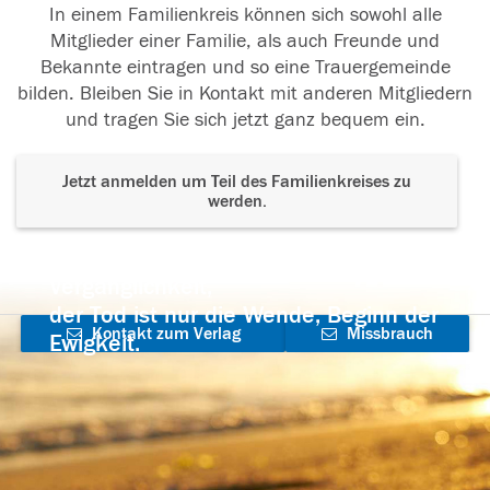
In einem Familienkreis können sich sowohl alle
Mitglieder einer Familie, als auch Freunde und
Bekannte eintragen und so eine Trauergemeinde
bilden. Bleiben Sie in Kontakt mit anderen Mitgliedern
und tragen Sie sich jetzt ganz bequem ein.
Jetzt anmelden um Teil des Familienkreises zu
werden.
Der Tod ist nicht das Ende, nicht die
Vergänglichkeit,
der Tod ist nur die Wende, Beginn der
Kontakt zum Verlag
Missbrauch
Ewigkeit.
aufnehmen
melden