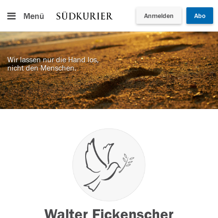
Menü
Anmelden
Abo
Wir lassen nur die Hand los,
nicht den Menschen.
Walter Fickenscher