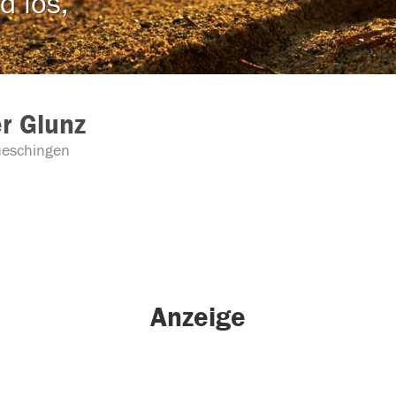
d los,
r Glunz
eschingen
Anzeige