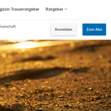
gazin Trauerratgeber
Ratgeber
barschaft
Anmelden
Zum
Abo