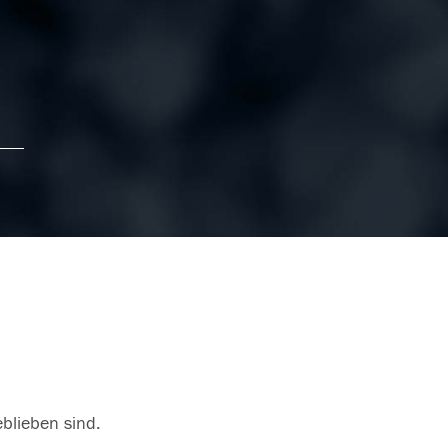
eblieben sind.