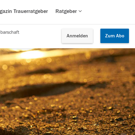
gazin Trauerratgeber
Ratgeber
barschaft
Anmelden
Zum
Abo