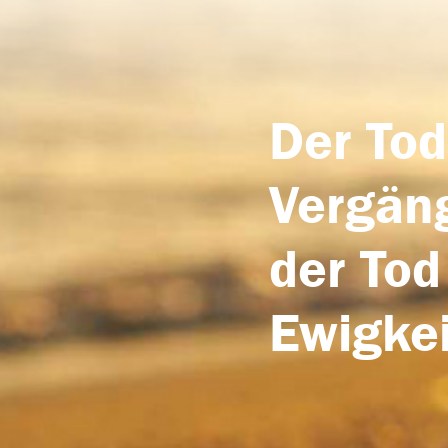
Der Tod
Vergäng
der Tod
Ewigkei