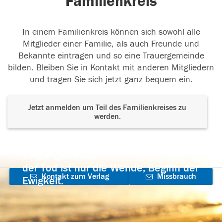
Familienkreis
In einem Familienkreis können sich sowohl alle
Mitglieder einer Familie, als auch Freunde und
Bekannte eintragen und so eine Trauergemeinde
bilden. Bleiben Sie in Kontakt mit anderen Mitgliedern
und tragen Sie sich jetzt ganz bequem ein.
Jetzt anmelden um Teil des Familienkreises zu
werden.
Der Tod ist nicht das Ende, nicht die
Vergänglichkeit,
der Tod ist nur die Wende, Beginn der
Kontakt zum Verlag
Missbrauch
Ewigkeit.
aufnehmen
melden