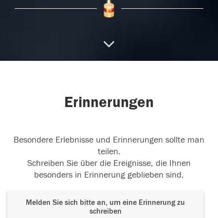
Begrenzt ist das Leben, doch unendlich die
Erinnerung.
Danke für die gemeinsame Zeit und
die tollen Erinnerungen. Johannes und Monika
04.01.2025
Erinnerungen
In Gedenken
Einfach zu früh, wir werden dich
nicht vergessen. Anita u Familie
Besondere Erlebnisse und Erinnerungen sollte man
04.01.2025
teilen.
Schreiben Sie über die Ereignisse, die Ihnen
besonders in Erinnerung geblieben sind.
Melden Sie sich bitte an, um eine Erinnerung zu
schreiben