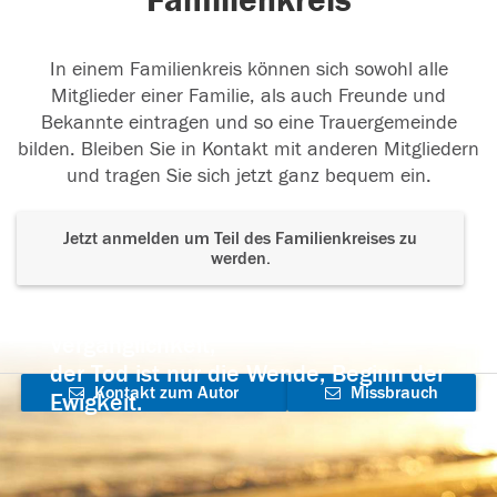
Familienkreis
In einem Familienkreis können sich sowohl alle
Mitglieder einer Familie, als auch Freunde und
Bekannte eintragen und so eine Trauergemeinde
bilden. Bleiben Sie in Kontakt mit anderen Mitgliedern
und tragen Sie sich jetzt ganz bequem ein.
Jetzt anmelden um Teil des Familienkreises zu
werden.
Der Tod ist nicht das Ende, nicht die
Vergänglichkeit,
der Tod ist nur die Wende, Beginn der
Kontakt zum Autor
Missbrauch
Ewigkeit.
aufnehmen
melden