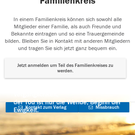
Familienkreis
In einem Familienkreis können sich sowohl alle
Mitglieder einer Familie, als auch Freunde und
Bekannte eintragen und so eine Trauergemeinde
bilden. Bleiben Sie in Kontakt mit anderen Mitgliedern
und tragen Sie sich jetzt ganz bequem ein.
Jetzt anmelden um Teil des Familienkreises zu
werden.
Der Tod ist nicht das Ende, nicht die
Vergänglichkeit,
der Tod ist nur die Wende, Beginn der
Kontakt zum Verlag
Missbrauch
Ewigkeit.
aufnehmen
melden